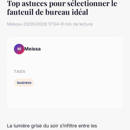
Top astuces pour sélectionner le
fauteuil de bureau idéal
Meissa
•
20/05/2026 17:54
•
9 min de lecture
Meissa
M
TAGS
business
La lumière grise du soir s’infiltre entre les