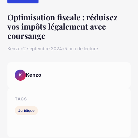
Optimisation fiscale : réduisez
vos impôts légalement avec
coursange
Kenzo
•
2 septembre 2024
•
5 min de lecture
Kenzo
K
TAGS
Juridique