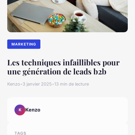
MARKETING
Les techniques infaillibles pour
une génération de leads b2b
Kenzo
•
3 janvier 2025
•
13 min de lecture
Kenzo
K
TAGS