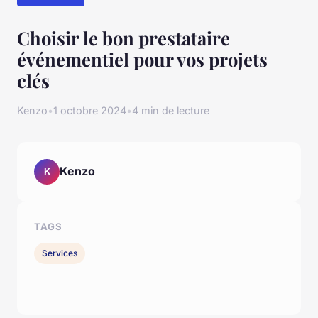
Choisir le bon prestataire
événementiel pour vos projets
clés
Kenzo
•
1 octobre 2024
•
4 min de lecture
Kenzo
K
TAGS
Services