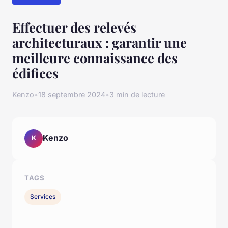
Effectuer des relevés
architecturaux : garantir une
meilleure connaissance des
édifices
Kenzo
•
18 septembre 2024
•
3 min de lecture
Kenzo
K
TAGS
Services